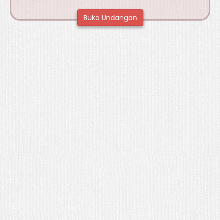
Buka Undangan
Sampul
Mempelai
Acara
QR Code
Lain